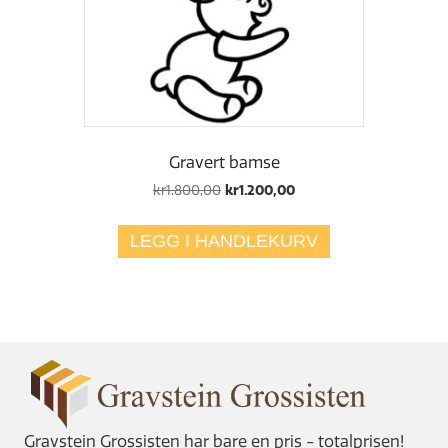
Gravert bamse
Opprinnelig
Nåværende
kr
1.800,00
kr
1.200,00
pris
pris
var:
er:
LEGG I HANDLEKURV
kr1.800,00.
kr1.200,00.
Gravstein Grossisten har bare en pris - totalprisen!