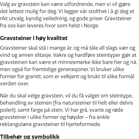
Valg av gravstein kan være utfordrende, men vi vil gjøre
det lettest mulig for deg. Vi legger vår stolthet i å gi deg et
rikt utvalg, kyndig veiledning, og gode priser. Gravsteiner
fra oss kan leveres hvor som helst i Norge.
Gravsteiner i høy kvalitet
Gravsteiner skal stå i mange år, og må tåle all slags vær og
vind og annen slitasje. Vakre og hardføre steintyper gjør at
gravsteinen kan være et minnesmerke ikke bare her og nå,
men også for fremtidige generasjoner. Vi bruker ulike
former for granitt, som er velkjent og brukt til slike formål
verden over.
Når du skal velge gravstein, vil du få valget om steintype,
behandling av steinen (fra natursteiner til helt eller delvis
polert), samt farge på stein. Vi har grå, svarte og røde
gravsteiner i ulike former og høyder – fra enkle
rektangulære gravsteiner til hjerteformede.
Tilbehør og symbolikk