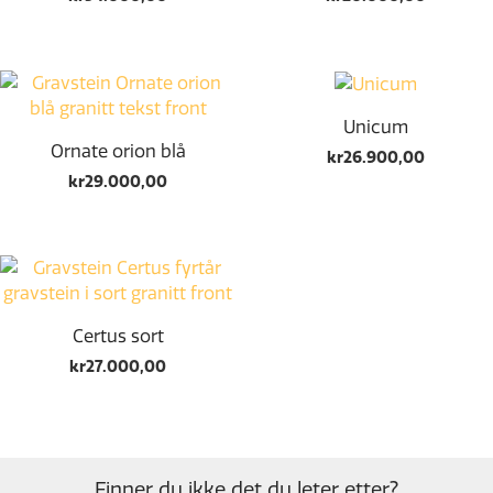
Unicum
Ornate orion blå
kr
26.900,00
kr
29.000,00
Certus sort
kr
27.000,00
Finner du ikke det du leter etter?