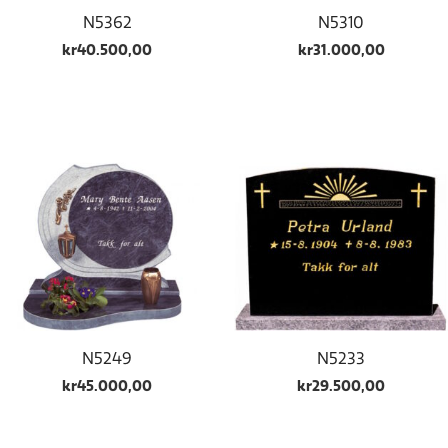
N5362
N5310
kr
40.500,00
kr
31.000,00
N5249
N5233
kr
45.000,00
kr
29.500,00