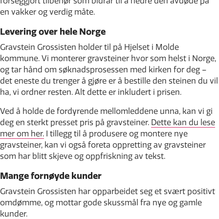
forseggjort tilbehør som bidrar til å hedre den avdøde på
en vakker og verdig måte.
Levering over hele Norge
Gravstein Grossisten holder til på Hjelset i Molde
kommune. Vi monterer gravsteiner hvor som helst i Norge,
og tar hånd om søknadsprosessen med kirken for deg –
det eneste du trenger å gjøre er å bestille den steinen du vil
ha, vi ordner resten. Alt dette er inkludert i prisen.
Ved å holde de fordyrende mellomleddene unna, kan vi gi
deg en sterkt presset pris på gravsteiner.
Dette kan du lese
mer om her.
I tillegg til å produsere og montere nye
gravsteiner, kan vi også foreta oppretting av gravsteiner
som har blitt skjeve og oppfriskning av tekst.
Mange fornøyde kunder
Gravstein Grossisten har opparbeidet seg et svært positivt
omdømme, og mottar gode skussmål fra nye og gamle
kunder.