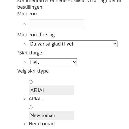
kommentarfeltet nederst slik at vi får lagt det til
bestillingen.
Minneord
Minneord forslag
*
Skriftfarge
Velg skrifttype
ARIAL
New roman