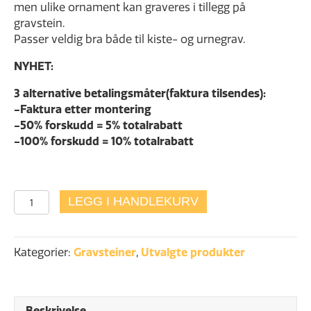
men ulike ornament kan graveres i tillegg på
gravstein.
Passer veldig bra både til kiste- og urnegrav.
NYHET:
3 alternative betalingsmåter(faktura tilsendes):
-Faktura etter montering
-50% forskudd = 5% totalrabatt
-100% forskudd = 10% totalrabatt
Montes
LEGG I HANDLEKURV
lys
grå
antall
Kategorier:
Gravsteiner
,
Utvalgte produkter
Beskrivelse