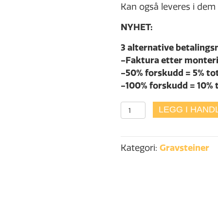
Kan også leveres i dem f
NYHET:
3 alternative betalings
-Faktura etter monter
-50% forskudd = 5% to
-100% forskudd = 10% 
N5249
LEGG I HAND
antall
Kategori:
Gravsteiner