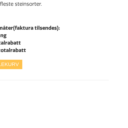
leste steinsorter.
måter(faktura tilsendes):
ing
talrabatt
totalrabatt
LEKURV