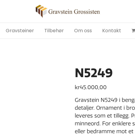
Gravsteiner
Tilbehør
Om oss
Kontakt
N5249
kr
45.000,00
Gravstein N5249 i bengal
detaljer. Ornament i br
leveres som et tillegg. 
minneord. For enklere 
eller bedramme mot et rim