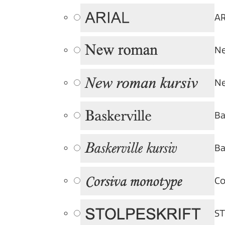
AR
N
Ne
Ba
Ba
Co
S