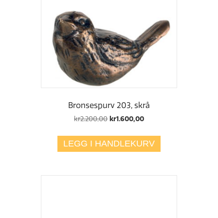
Bronsespurv 203, skrå
Opprinnelig
Nåværende
kr
2.200,00
kr
1.600,00
pris
pris
var:
er:
LEGG I HANDLEKURV
kr2.200,00.
kr1.600,00.