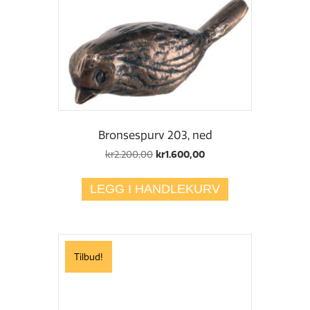
Bronsespurv 203, ned
Opprinnelig
Nåværende
kr
2.200,00
kr
1.600,00
pris
pris
var:
er:
LEGG I HANDLEKURV
kr2.200,00.
kr1.600,00.
Tilbud!