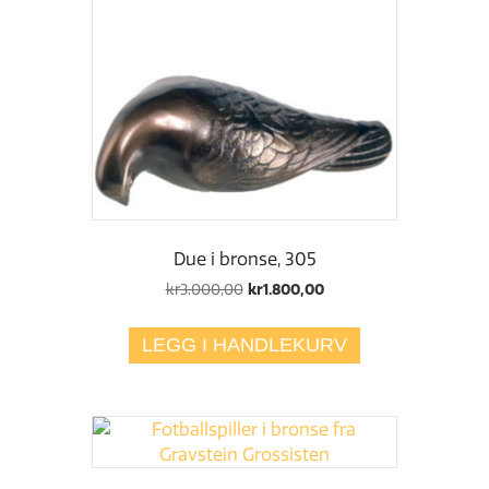
Due i bronse, 305
Opprinnelig
Nåværende
kr
3.000,00
kr
1.800,00
pris
pris
var:
er:
LEGG I HANDLEKURV
kr3.000,00.
kr1.800,00.