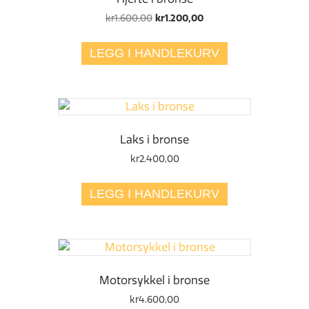
Opprinnelig
Nåværende
kr
1.600,00
kr
1.200,00
pris
pris
var:
er:
LEGG I HANDLEKURV
kr1.600,00.
kr1.200,00.
Laks i bronse
kr
2.400,00
LEGG I HANDLEKURV
Motorsykkel i bronse
kr
4.600,00