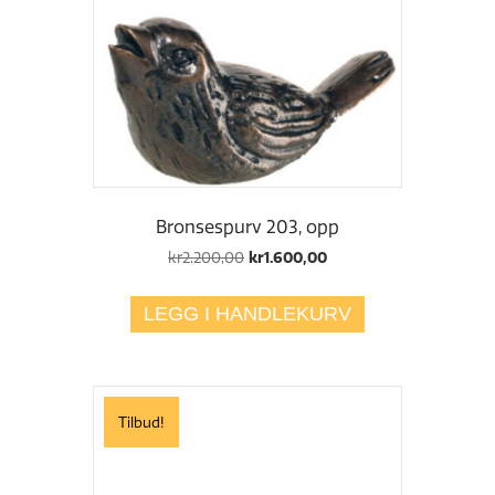
Bronsespurv 203, opp
Opprinnelig
Nåværende
kr
2.200,00
kr
1.600,00
pris
pris
var:
er:
LEGG I HANDLEKURV
kr2.200,00.
kr1.600,00.
Tilbud!