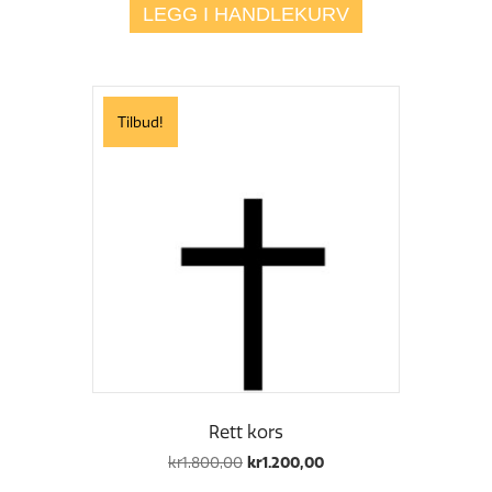
LEGG I HANDLEKURV
Tilbud!
Rett kors
Opprinnelig
Nåværende
kr
1.800,00
kr
1.200,00
pris
pris