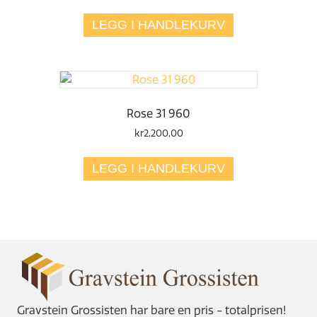
pris
pris
var:
er:
LEGG I HANDLEKURV
kr3.000,00.
kr1.800,00.
Rose 31 960
kr
2.200,00
LEGG I HANDLEKURV
Gravstein Grossisten har bare en pris - totalprisen!