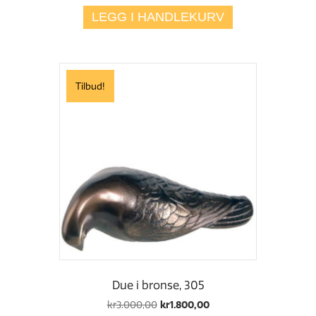
var:
er:
LEGG I HANDLEKURV
kr1.800,00.
kr1.200,00.
Tilbud!
Due i bronse, 305
Opprinnelig
Nåværende
kr
3.000,00
kr
1.800,00