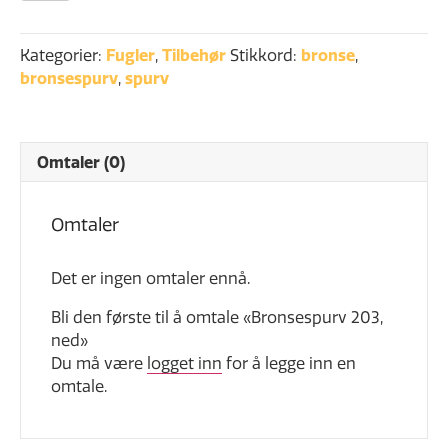
ned
antall
Kategorier:
Fugler
,
Tilbehør
Stikkord:
bronse
,
bronsespurv
,
spurv
Omtaler (0)
Omtaler
Det er ingen omtaler ennå.
Bli den første til å omtale «Bronsespurv 203,
ned»
Du må være
logget inn
for å legge inn en
omtale.