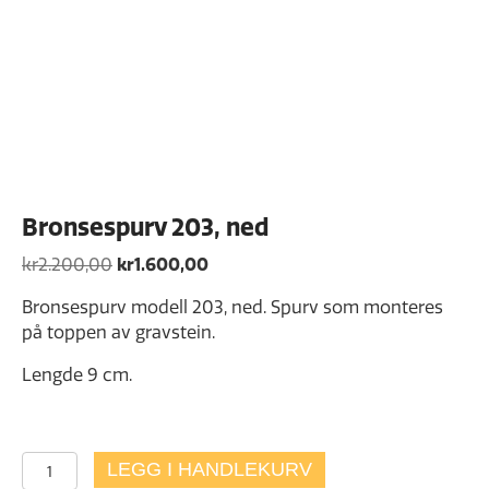
Bronsespurv 203, ned
Opprinnelig
Nåværende
kr
2.200,00
kr
1.600,00
pris
pris
Bronsespurv modell 203, ned. Spurv som monteres
var:
er:
på toppen av gravstein.
kr2.200,00.
kr1.600,00.
Lengde 9 cm.
Bronsespurv
LEGG I HANDLEKURV
203,