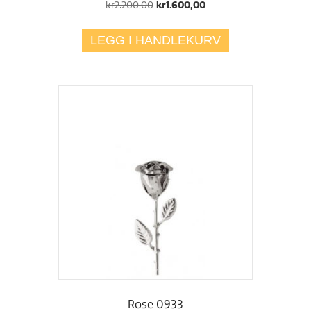
Opprinnelig
Nåværende
kr
2.200,00
kr
1.600,00
pris
pris
var:
er:
LEGG I HANDLEKURV
kr2.200,00.
kr1.600,00.
Rose 0933