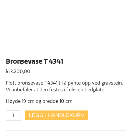
Bronsevase T 4341
kr
3.200,00
Flott bronsevase T4341 til å pynte opp ved gravstein.
Vi anbefaler at den festes i f.eks en bedplate.
Høyde 19 cm og bredde 10 cm.
Bronsevase
LEGG I HANDLEKURV
T
4341