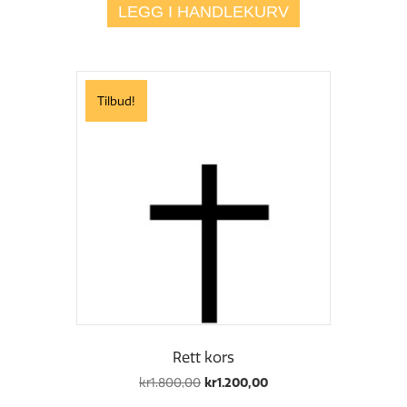
LEGG I HANDLEKURV
kr2.200,00.
kr1.600,00.
Tilbud!
Rett kors
Opprinnelig
Nåværende
kr
1.800,00
kr
1.200,00
pris
pris