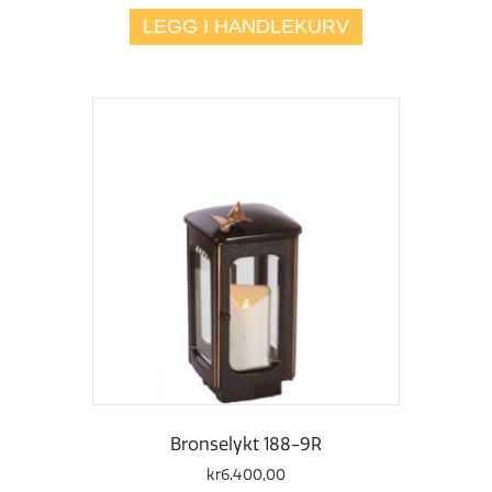
var:
er:
LEGG I HANDLEKURV
kr1.800,00.
kr1.200,00.
Bronselykt 188-9R
kr
6.400,00