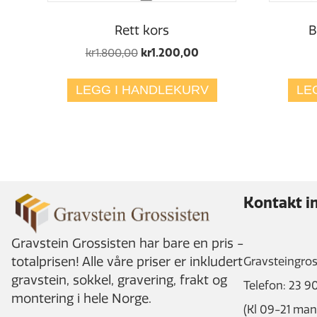
Rett kors
B
Opprinnelig
Nåværende
kr
1.800,00
kr
1.200,00
pris
pris
var:
er:
LEGG I HANDLEKURV
LE
kr1.800,00.
kr1.200,00.
Kontakt i
Gravstein Grossisten har bare en pris -
totalprisen! Alle våre priser er inkludert
Gravsteingros
gravstein, sokkel, gravering, frakt og
Telefon: 23 9
montering i hele Norge.
(Kl 09-21 ma