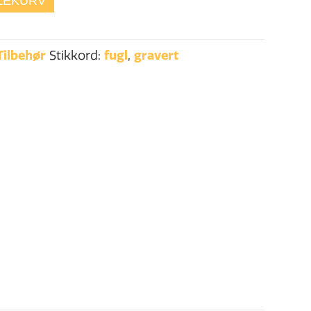
LEKURV
Tilbehør
Stikkord:
fugl
,
gravert