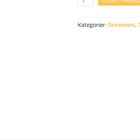
LEGG I HAND
over
hånd
antall
Kategorier:
Ornament
,