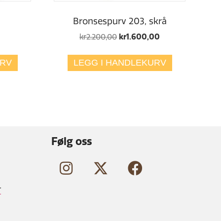
Bronsespurv 203, skrå
Opprinnelig
Nåværende
kr
2.200,00
kr
1.600,00
pris
pris
var:
er:
URV
LEGG I HANDLEKURV
kr2.200,00.
kr1.600,00.
Følg oss
r