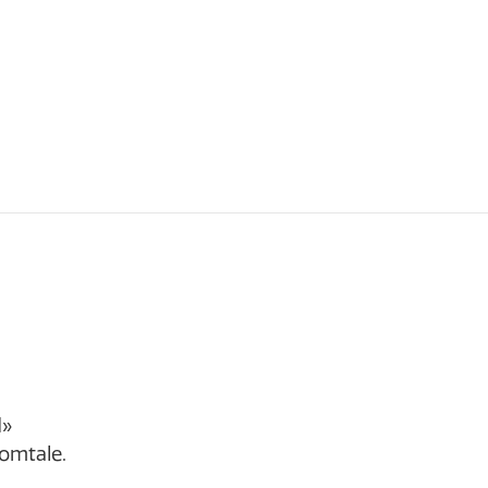
d»
 omtale.