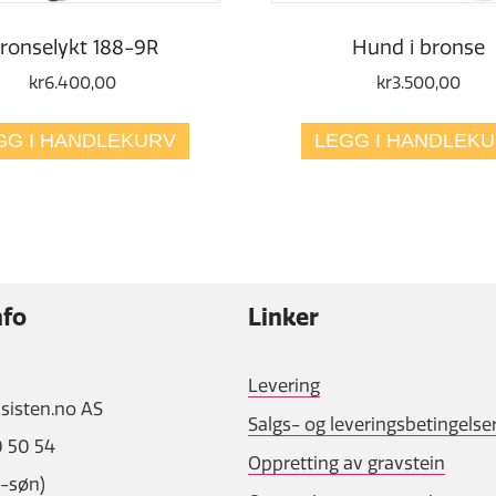
ronselykt 188-9R
Hund i bronse
kr
6.400,00
kr
3.500,00
GG I HANDLEKURV
LEGG I HANDLEK
nfo
Linker
Levering
sisten.no AS
Salgs- og leveringsbetingelse
0 50 54
Oppretting av gravstein
n-søn)