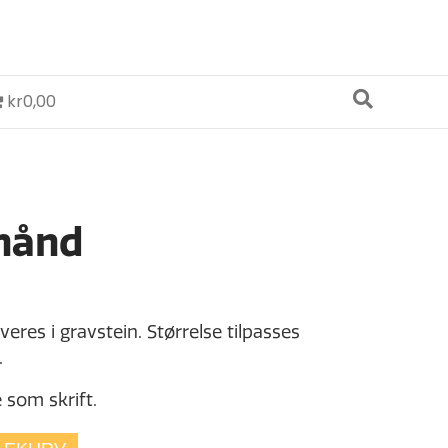
kr0,00
 hånd
åværende
ris
eres i gravstein. Størrelse tilpasses
r:
.
r1.200,00.
 som skrift.