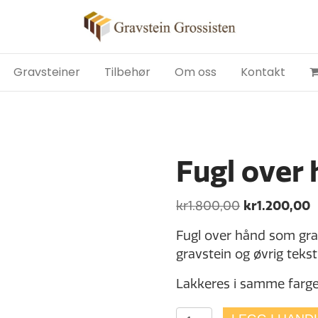
Gravsteiner
Tilbehør
Om oss
Kontakt
Fugl over
Opprinnelig
N
kr
1.800,00
kr
1.200,00
pris
p
Fugl over hånd som grav
var:
e
gravstein og øvrig tekst
kr1.800,00.
k
Lakkeres i samme farge
Fugl