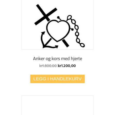
Anker og kors med hjerte
Opprinnelig
Nåværende
kr
1.800,00
kr
1.200,00
pris
pris
var:
er:
LEGG I HANDLEKURV
kr1.800,00.
kr1.200,00.