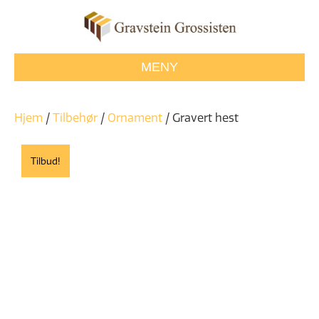
MENY
Hjem
/
Tilbehør
/
Ornament
/ Gravert hest
Tilbud!