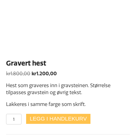
Gravert hest
Opprinnelig
Nåværende
kr
1.800,00
kr
1.200,00
pris
pris
Hest som graveres inn i gravsteinen. Størrelse
var:
er:
tilpasses gravstein og øvrig tekst.
kr1.800,00.
kr1.200,00.
Lakkeres i samme farge som skrift.
Gravert
LEGG I HANDLEKURV
hest
antall