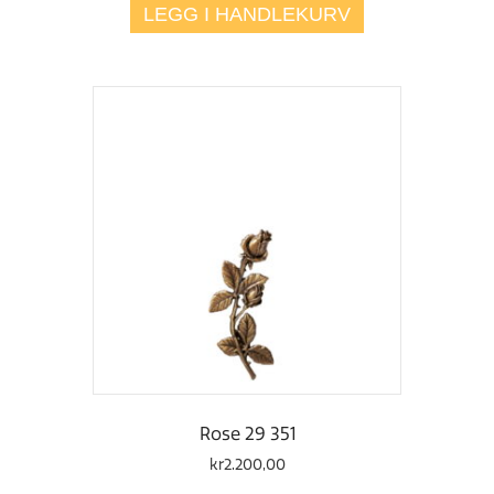
LEGG I HANDLEKURV
kr2.200,00.
kr1.600,00.
Rose 29 351
kr
2.200,00